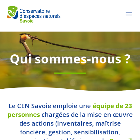
Qui sommes-nous ?
Le CEN Savoie emploie une
équipe
de 23
personnes
chargées de la mise en œuvre
des actions (inventaires, maîtrise
foncière, gestion, sensibilisation,