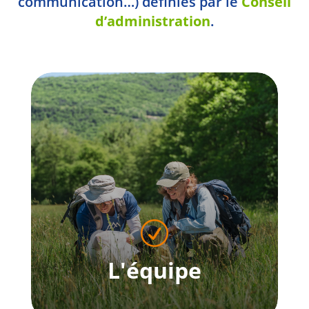
communication…) définies par le
Conseil
d’administration
.
R
L'équipe