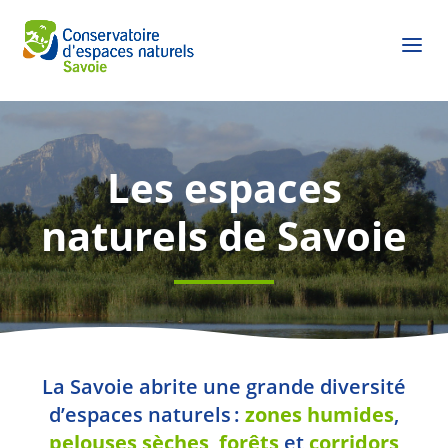
Les espaces
naturels de Savoie
La Savoie abrite une grande diversité
d’espaces naturels :
zones humides
,
pelouses sèches
,
forêts
et
corridors