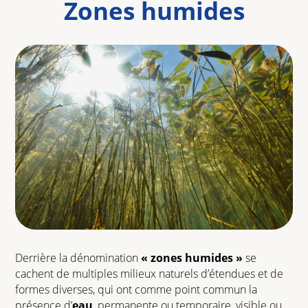
Zones humides
En savoir plus
Derrière la dénomination
« zones humides »
se
cachent de multiples milieux naturels d’étendues et de
formes diverses, qui ont comme point commun la
présence d’
eau
, permanente ou temporaire, visible ou