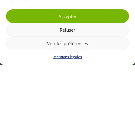
Nous soutenir
Accepter
Coordonnées
Refuser
Voir les préférences

Conservatoire d'espaces naturels de Savoie
Bâtiment Le Prieuré
Mentions légales
165, route de Chambéry
73 370 Le Bourget-du-lac

04 79 25 20 32
Actualités
Nos programmes
Visites virtuelles
Nos chantiers