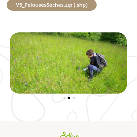
V5_PelousesSeches.zip (.shp)