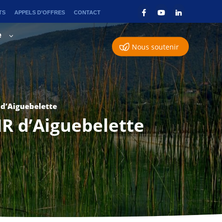
TS
APPELS D’OFFRES
CONTACT
e
Nous soutenir
 d’Aiguebelette
NR d’Aiguebelette