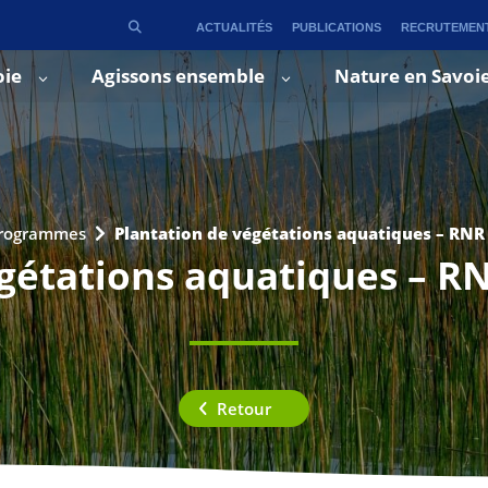
ACTUALITÉS
PUBLICATIONS
RECRUTEMEN
oie
Agissons ensemble
Nature en Savoi
rogrammes
Plantation de végétations aquatiques – RNR

gétations aquatiques – R
Retour