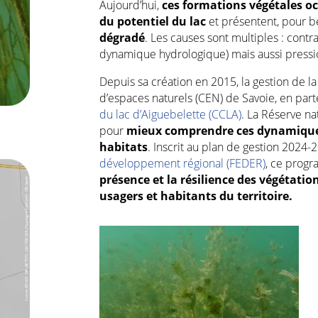
Aujourd’hui,
ces formations végétales o
du potentiel du lac
et présentent, pour 
dégradé
. Les causes sont multiples : contr
dynamique hydrologique) mais aussi pressi
Depuis sa création en 2015, la gestion de la
d’espaces naturels (CEN) de Savoie, en part
du lac d’Aiguebelette (CCLA)
.
La
Réserve nat
pour
mieux comprendre ces dynamiques
habitats
. Inscrit au plan de gestion 2024-
développement régional (FEDER)
, ce prog
présence et la résilience des végétatio
usagers et habitants du territoire.