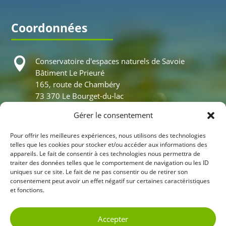
Coordonnées

Conservatoire d'espaces naturels de Savoie
Bâtiment Le Prieuré
165, route de Chambéry
73 370 Le Bourget-du-lac
Gérer le consentement

04 79 25 20 32
Pour offrir les meilleures expériences, nous utilisons des technologies
telles que les cookies pour stocker et/ou accéder aux informations des
Actualités
appareils. Le fait de consentir à ces technologies nous permettra de
traiter des données telles que le comportement de navigation ou les ID
Nos programmes
uniques sur ce site. Le fait de ne pas consentir ou de retirer son
consentement peut avoir un effet négatif sur certaines caractéristiques
Visites virtuelles
et fonctions.
Nos chantiers
Accepter