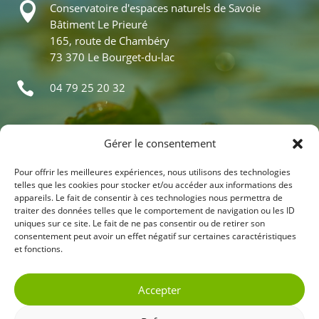

Conservatoire d'espaces naturels de Savoie
Bâtiment Le Prieuré
165, route de Chambéry
73 370 Le Bourget-du-lac

04 79 25 20 32
Actualités
Gérer le consentement
Nos programmes
Pour offrir les meilleures expériences, nous utilisons des technologies
Visites virtuelles
telles que les cookies pour stocker et/ou accéder aux informations des
appareils. Le fait de consentir à ces technologies nous permettra de
Nos chantiers
traiter des données telles que le comportement de navigation ou les ID
uniques sur ce site. Le fait de ne pas consentir ou de retirer son
consentement peut avoir un effet négatif sur certaines caractéristiques
et fonctions.
Contactez-nous
Accepter