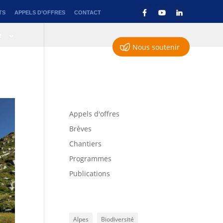
TS
APPELS D’OFFRES
CONTACT
e
Nous soutenir
Appels d'offres
Brèves
Chantiers
Programmes
Publications
Alpes
Biodiversité